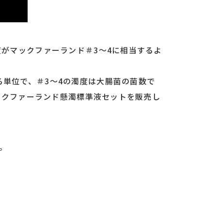
度がマックファーランド＃3～4に相当するよ
る単位で、＃3～4の濁度は大腸菌の菌数で
ックファーランド懸濁標準液セットを販売し
。