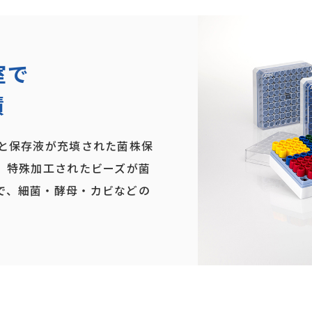
室で
績
ズと保存液が充填された菌株保
。特殊加工されたビーズが菌
で、細菌・酵母・カビなどの