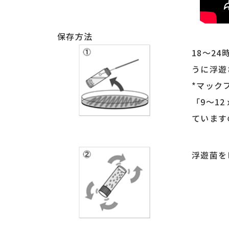
保存方法
18～2
うに浮遊
*マック
「9～12
ています
浮遊菌を