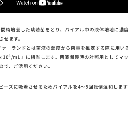
4時間純培養した幼若菌をとり、バイアル中の液体培地に濃
させます。
ファーランドとは菌液の濁度から菌量を推定する際に用い
8
ｘ10
/mL」に相当します。菌液調製時の対照用としてマ
ので、ご活用ください。
ビーズに吸着させるためバイアルを4～5回転倒混和します