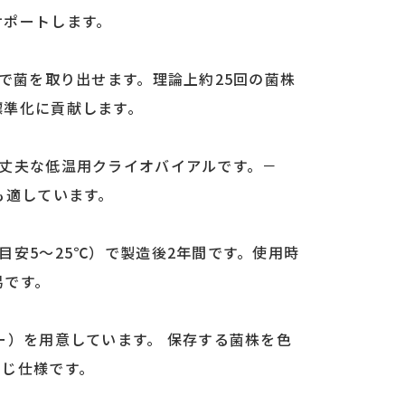
サポートします。
位で菌を取り出せます。理論上約25回の菌株
標準化に貢献します。
た丈夫な低温用クライオバイアルです。－
も適しています。
目安5～25℃）で製造後2年間です。使用時
易です。
ー）を用意しています。 保存する菌株を色
同じ仕様です。