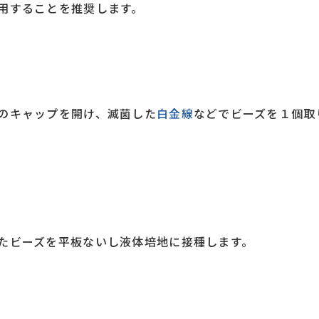
用することを推奨します。
のキャップを開け、滅菌した
白金線
などでビーズを１個取
たビーズを平板ないし液体培地に接種します。